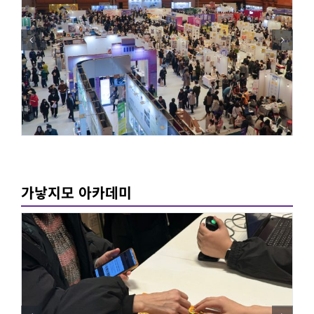
가낳지모 아카데미