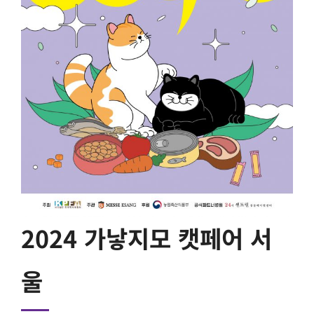
2024 가낳지모 캣페어 서
울