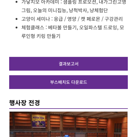
가낳지모 아카데미 : 샘플링 프로모션, 내가그린고영
그림, 오늘의 미니집능, 냥척박사, 냥체험단
고양이 세미나 : 응급 / 영양 / 캣 페로몬 / 구강관리
체험클래스 : 베타볼 만들기, 오일파스텔 드로잉, 모
루인형 키링 만들기
결과보고서
부스배치도 다운로드
행사장 전경