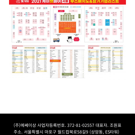
(주)메쎄이상 사업자등록번호. 372-81-02557 대표자. 조원표
주소. 서울특별시 마포구 월드컵북로58길9 (상암동, ES타워)