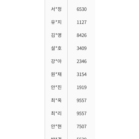
서*정
6530
유*지
1127
김*영
8426
설*호
3409
강*아
2346
원*재
3154
안*진
1919
최*옥
9557
최*리
9557
안*현
7507