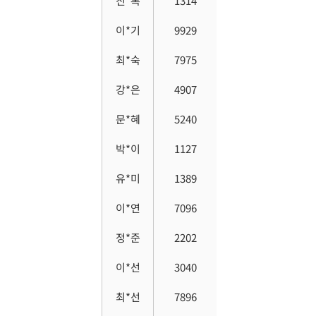
진*록
1314
이*기
9929
최*숙
7975
강*은
4907
문*혜
5240
박*이
1127
유*미
1389
이*연
7096
정*준
2202
이*선
3040
최*선
7896