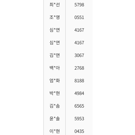
최*선
5798
조*영
0551
심*연
4167
심*연
4167
김*면
3067
백*아
2768
엄*화
8188
박*현
4984
김*솜
6565
윤*솔
5953
이*현
0435