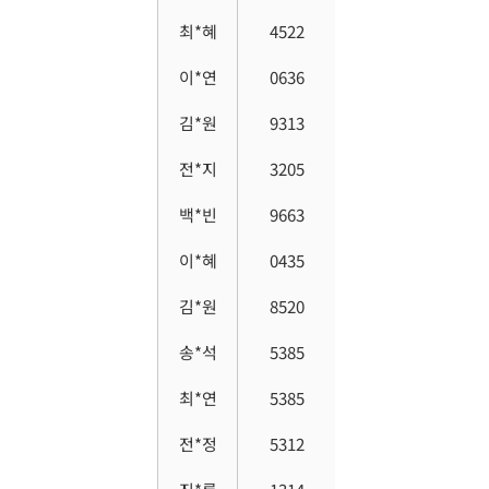
최*혜
4522
이*연
0636
김*원
9313
전*지
3205
백*빈
9663
이*혜
0435
김*원
8520
송*석
5385
최*연
5385
전*정
5312