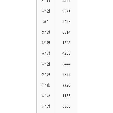
박*경
5529
박*연
9371
오*
2428
전*민
0814
양*영
1348
권*경
4253
박*연
8444
성*현
9899
이*호
7720
박*나
1155
김*영
6865