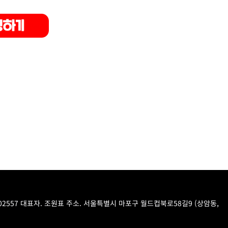
-02557 대표자. 조원표 주소. 서울특별시 마포구 월드컵북로58길9 (상암동,