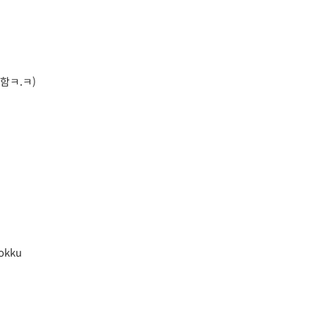
함ㅋ.ㅋ)
okku