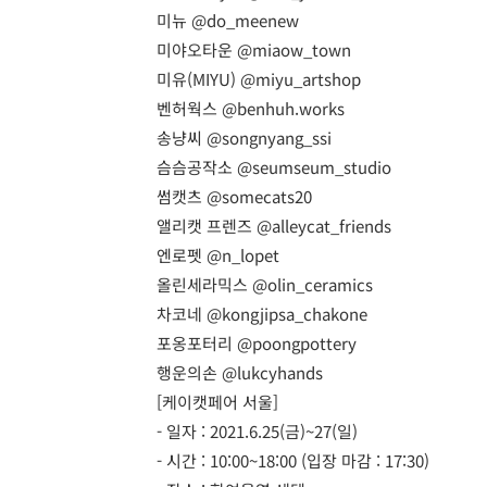
미뉴
@do_meenew
미야오타운
@miaow_town
미유(MIYU)
@miyu_artshop
벤허웍스
@benhuh.works
송냥씨
@songnyang_ssi
슴슴공작소
@seumseum_studio
썸캣츠
@somecats20
앨리캣 프렌즈
@alleycat_friends
엔로펫
@n_lopet
올린세라믹스
@olin_ceramics
차코네
@kongjipsa_chakone
포옹포터리
@poongpottery
행운의손
@lukcyhands
[케이캣페어 서울]
- 일자 : 2021.6.25(금)~27(일)
- 시간 : 10:00~18:00 (입장 마감 : 17:30)