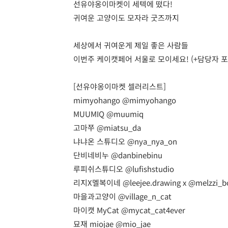
선유야옹이마켓이 세텍에 떴다!
귀여운 고양이도 모자라 굿즈까지
세상에서 귀여운게 제일 좋은 사람들
이번주 케이캣페어 서울로 모이세요! (+담당자 포
[선유야옹이마켓 셀러리스트]
mimyohango
@mimyohango
MUUMIQ
@muumiq
고마쭈
@miatsu_da
냐냐온 스튜디오
@nya_nya_on
단비네비누
@danbinebinu
루피쉬스튜디오
@lufishstudio
리지X멜복이네
@leejee.drawing
x
@melzzi_b
마을과고양이
@village_n_cat
마이캣 MyCat
@mycat_cat4ever
묘재 miojae
@mio_jae