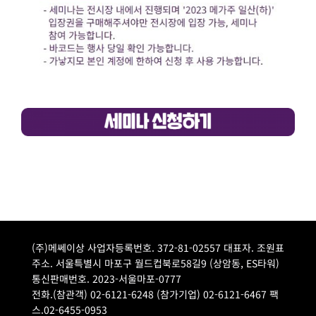
(주)메쎄이상 사업자등록번호. 372-81-02557 대표자. 조원표
주소. 서울특별시 마포구 월드컵북로58길9 (상암동, ES타워)
통신판매번호. 2023-서울마포-0777
전화.(참관객) 02-6121-6248 (참가기업) 02-6121-6467 팩
스.02-6455-0953