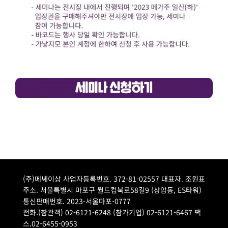
(주)메쎄이상 사업자등록번호. 372-81-02557 대표자. 조원표
주소. 서울특별시 마포구 월드컵북로58길9 (상암동, ES타워)
통신판매번호. 2023-서울마포-0777
전화.(참관객) 02-6121-6248 (참가기업) 02-6121-6467 팩
스.02-6455-0953